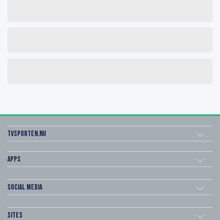
Tvsporten.nu
Apps
Social Media
Sites