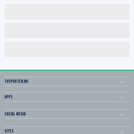
Tvsporten.nu
Apps
Social Media
Sites