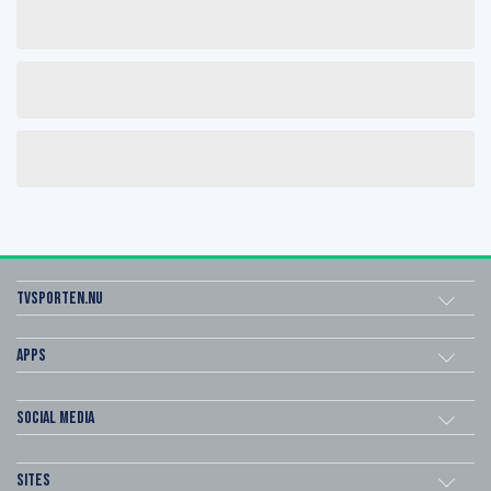
Tvsporten.nu
Apps
Social Media
Sites