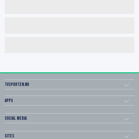
Tvsporten.nu
Apps
Social Media
Sites