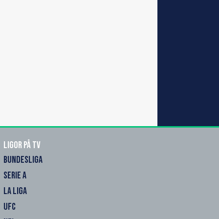
Ligor på TV
BUNDESLIGA
SERIE A
LA LIGA
UFC