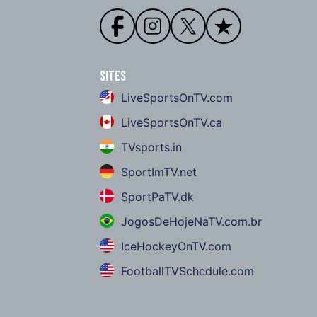
Sites
LiveSportsOnTV.com
LiveSportsOnTV.ca
TVsports.in
SportImTV.net
SportPaTV.dk
JogosDeHojeNaTV.com.br
IceHockeyOnTV.com
FootballTVSchedule.com