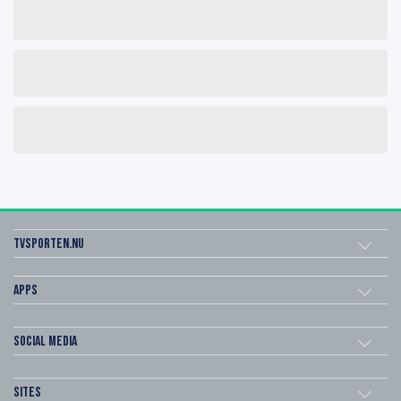
Tvsporten.nu
Apps
Social Media
Sites