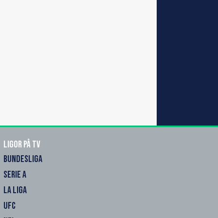
Ligor på TV
BUNDESLIGA
SERIE A
LA LIGA
UFC