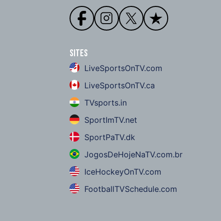
Sites
LiveSportsOnTV.com
LiveSportsOnTV.ca
TVsports.in
SportImTV.net
SportPaTV.dk
JogosDeHojeNaTV.com.br
IceHockeyOnTV.com
FootballTVSchedule.com