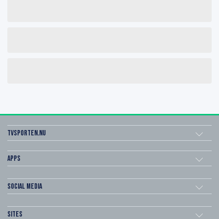
Tvsporten.nu
Apps
Social Media
Sites