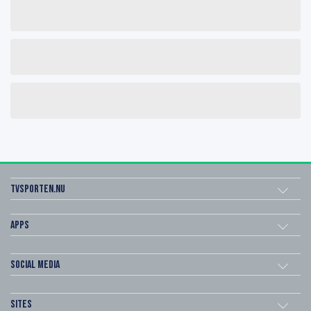
Tvsporten.nu
Apps
Social Media
Sites