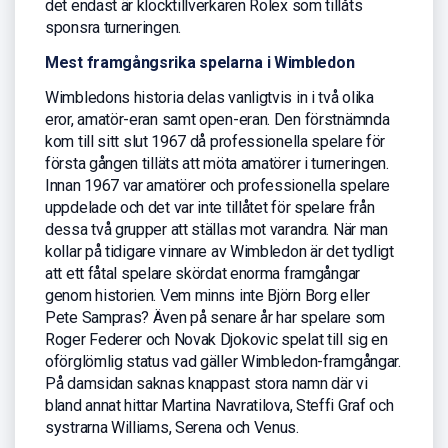
det endast är klocktillverkaren Rolex som tillåts
sponsra turneringen.
Mest framgångsrika spelarna i Wimbledon
Wimbledons historia delas vanligtvis in i två olika
eror, amatör-eran samt open-eran. Den förstnämnda
kom till sitt slut 1967 då professionella spelare för
första gången tilläts att möta amatörer i turneringen.
Innan 1967 var amatörer och professionella spelare
uppdelade och det var inte tillåtet för spelare från
dessa två grupper att ställas mot varandra. När man
kollar på tidigare vinnare av Wimbledon är det tydligt
att ett fåtal spelare skördat enorma framgångar
genom historien. Vem minns inte Björn Borg eller
Pete Sampras? Även på senare år har spelare som
Roger Federer och Novak Djokovic spelat till sig en
oförglömlig status vad gäller Wimbledon-framgångar.
På damsidan saknas knappast stora namn där vi
bland annat hittar Martina Navratilova, Steffi Graf och
systrarna Williams, Serena och Venus.