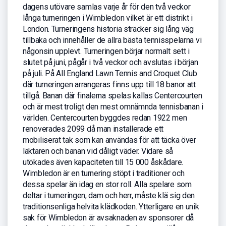
dagens utövare samlas varje år för den två veckor
långa turneringen i Wimbledon vilket är ett distrikt i
London. Turneringens historia sträcker sig lång väg
tillbaka och innehåller de allra bästa tennisspelarna vi
någonsin upplevt. Turneringen börjar normalt sett i
slutet på juni, pågår i två veckor och avslutas i början
på juli. På All England Lawn Tennis and Croquet Club
där turneringen arrangeras finns upp till 18 banor att
tillgå. Banan där finalerna spelas kallas Centercourten
och är mest troligt den mest omnämnda tennisbanan i
världen. Centercourten byggdes redan 1922 men
renoverades 2099 då man installerade ett
mobiliserat tak som kan användas för att täcka över
läktaren och banan vid dåligt väder. Vidare så
utökades även kapaciteten till 15 000 åskådare.
Wimbledon är en turnering stöpt i traditioner och
dessa spelar än idag en stor roll. Alla spelare som
deltar i turneringen, dam och herr, måste klä sig den
traditionsenliga helvita klädkoden. Ytterligare en unik
sak för Wimbledon är avsaknaden av sponsorer då