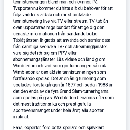
tennisturneringen bland män och kvinnor. På
Tvsporten.nu kommer du hitta allt du behöver för att
följa världens äldsta och mest omtalade
tennisturnering live via TV eller stream. TV-tablån
ovan uppdateras regelbundet för att ge dig den
senaste informationen från sändande bolag.
Tablåtjänsten är gratis att använda och samlar data
från samtliga svenska TV- och streamingtjänster,
vare sig det rör sig om PPV eller
abonnemangstjänster. Läs vidare och lär dig om
Wimbledon och vad som gör turneringen så unik.
Wimbledon är den äldsta tennisturneringen som
fortfarande spelas. Det är en årlig turnering som
spelades första gången år 1877 och sedan 1988 är
det den enda av de fyra Grand Slam-turneringarna
som spelas på gräs. Wimbledon benämns ofta som
det mest traditionsrika och prestigefulla
sportevenemanget under hela året, alla sporter
inräknat.
Fans, experter, före detta spelare och självklart