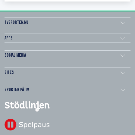
Tvsporten.nu
Apps
Social Media
Sites
Sporter på TV