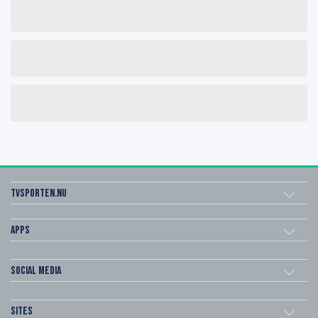
Tvsporten.nu
Apps
Social Media
Sites