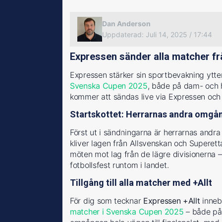
Dan Anderson
Uppdaterad
:
Juli 14, 2025 / 17:44
Expressen sänder alla matcher f
Expressen stärker sin sportbevakning ytter
Svenska Cupen 2025
, både på dam- och h
kommer att sändas live via Expressen och 
Startskottet: Herrarnas andra omgå
Först ut i sändningarna är herrarnas and
kliver lagen från Allsvenskan och Superetta
möten mot lag från de lägre divisionerna –
fotbollsfest runtom i landet.
Tillgång till alla matcher med +Allt
För dig som tecknar
Expressen +Allt
innebä
matcher i Svenska Cupen 2025
– både på 