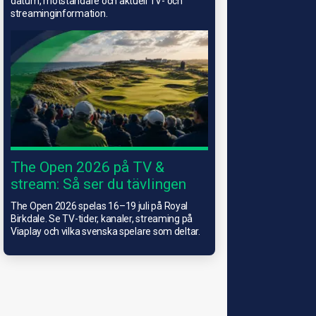
datum, motståndare och aktuell TV- och
streaminginformation.
The Open 2026 på TV &
stream: Så ser du tävlingen
The Open 2026 spelas 16–19 juli på Royal
Birkdale. Se TV-tider, kanaler, streaming på
Viaplay och vilka svenska spelare som deltar.