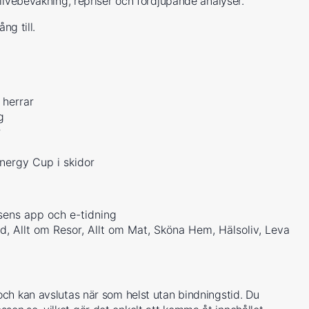
livebevakning, repriser och fördjupande analyser.
ng till.
 herrar
g
r
nergy Cup i skidor
ssens app och e-tidning
rld, Allt om Resor, Allt om Mat, Sköna Hem, Hälsoliv, Leva
ch kan avslutas när som helst utan bindningstid. Du