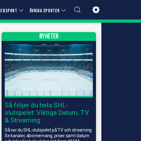
TERSPORT
ÖVRIGA SPORTER
NYHETER
Så följer du hela SHL-
slutspelet: Viktiga Datum, TV
& Streaming
Så ser du SHL-slutspelet på TV och streaming.
Se kanaler, abonnemang, priser samt datum