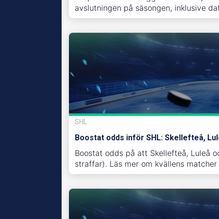
avslutningen på säsongen, inklusive dat
SHL
Boostat odds inför SHL: Skellefteå, Lu
Boostat odds på att Skellefteå, Luleå o
straffar). Läs mer om kvällens matcher