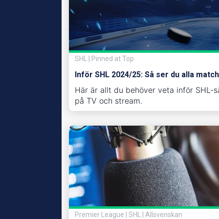
SHL | Pinned at Top
Inför SHL 2024/25: Så ser du alla matc
Här är allt du behöver veta inför SHL-
på TV och stream.
Premier League | SHL | Allsvenskan