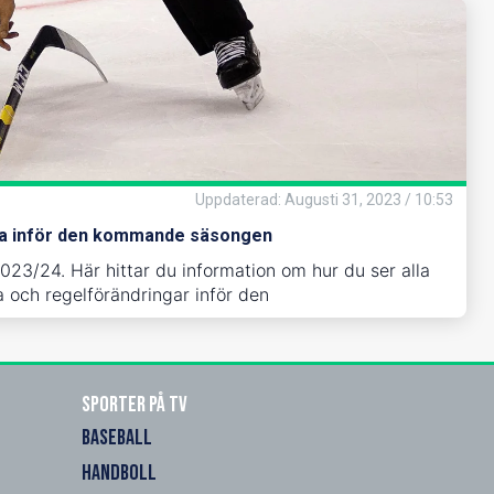
Uppdaterad
:
Augusti 31, 2023 / 10:53
eta inför den kommande säsongen
23/24. Här hittar du information om hur du ser alla
och regelförändringar inför den
Sporter på TV
BASEBALL
HANDBOLL