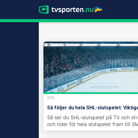
SHL
Så följer du hela SHL-slutspelet: Vikt
Så ser du SHL-slutspelet på TV och st
och tider för hela slutspelet fram till S