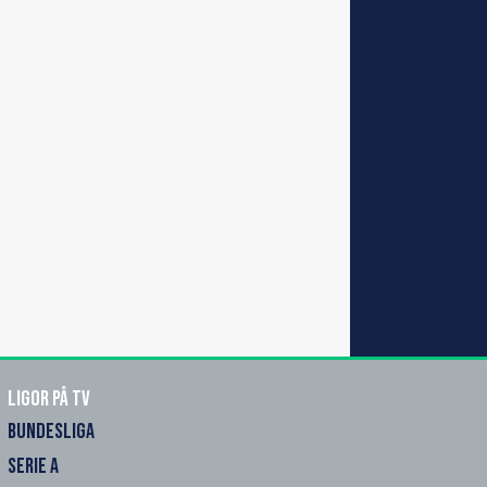
Ligor på TV
BUNDESLIGA
SERIE A