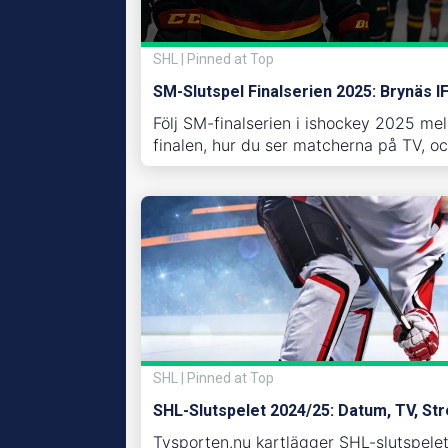
SHL | Pinned at Top
SM-Slutspel Finalserien 2025: Brynäs IF
Följ SM-finalserien i ishockey 2025 mel
finalen, hur du ser matcherna på TV, o
SHL | Pinned at Top
SHL-Slutspelet 2024/25: Datum, TV, St
Tvsporten.nu kartlägger SHL-slutspelet 