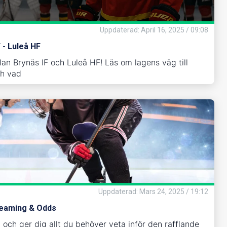
Uppdaterad
:
April 16, 2025 / 09:08
 - Luleå HF
lan Brynäs IF och Luleå HF! Läs om lagens väg till
ch vad
Uppdaterad
:
Mars 24, 2025 / 19:12
reaming & Odds
och ger dig allt du behöver veta inför den rafflande