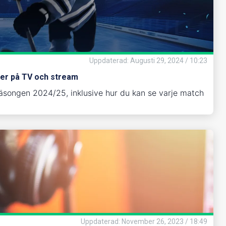
Uppdaterad
:
Augusti 29, 2024 / 10:23
her på TV och stream
säsongen 2024/25, inklusive hur du kan se varje match
Uppdaterad
:
November 26, 2023 / 18:49