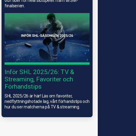
och tider för hela slutspelet fram till SM-
finalserien.
Inför SHL 2025/26: TV &
Streaming, Favoriter och
Förhandstips
SHL 2025/26 är här! Läs om favoriter,
nedflyttningshotade lag, vårt förhandstips och
hur du ser matcherna på TV & streaming.