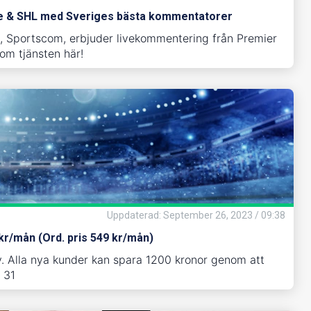
ue & SHL med Sveriges bästa kommentatorer
, Sportscom, erbjuder livekommentering från Premier
om tjänsten här!
Uppdaterad
:
September 26, 2023 / 09:38
kr/mån (Ord. pris 549 kr/mån)
. Alla nya kunder kan spara 1200 kronor genom att
 31