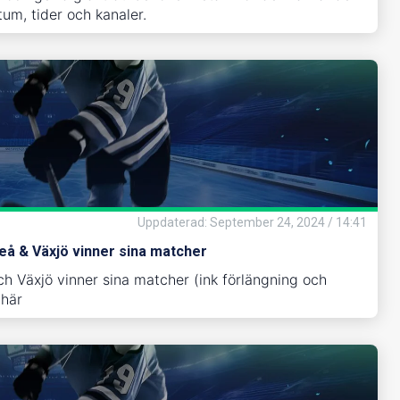
um, tider och kanaler.
Uppdaterad
:
September 24, 2024 / 14:41
leå & Växjö vinner sina matcher
ch Växjö vinner sina matcher (ink förlängning och
 här