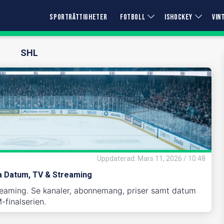
SPORTRÄTTIGHETER
FOTBOLL
ISHOCKEY
VIN
SHL
Uppdaterad
:
Mars 11, 2026 / 10:48
iga Datum, TV & Streaming
reaming. Se kanaler, abonnemang, priser samt datum
M-finalserien.