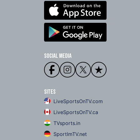
Social Media
Sites
LiveSportsOnTV.com
LiveSportsOnTV.ca
TVsports.in
SportImTV.net