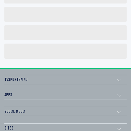
Tvsporten.nu
Apps
Social Media
Sites