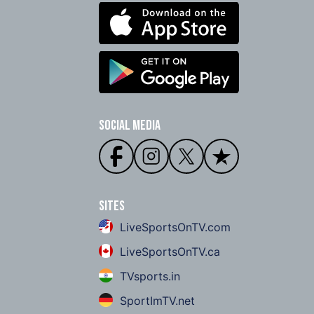
Social Media
Sites
LiveSportsOnTV.com
LiveSportsOnTV.ca
TVsports.in
SportImTV.net