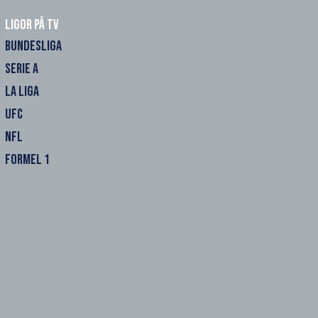
Ligor på TV
BUNDESLIGA
SERIE A
LA LIGA
UFC
NFL
FORMEL 1