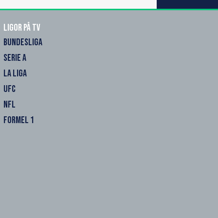
Ligor på TV
BUNDESLIGA
SERIE A
LA LIGA
UFC
NFL
FORMEL 1