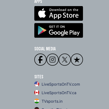
Apps
Social Media
Sites
LiveSportsOnTV.com
LiveSportsOnTV.ca
TVsports.in