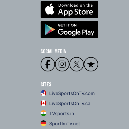
Social Media
Sites
LiveSportsOnTV.com
LiveSportsOnTV.ca
TVsports.in
SportImTV.net