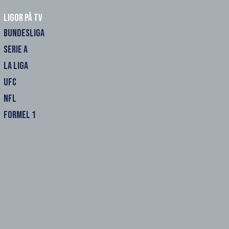
Ligor på TV
BUNDESLIGA
SERIE A
LA LIGA
UFC
NFL
FORMEL 1