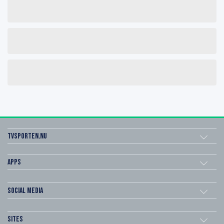
Tvsporten.nu
Apps
Social Media
Sites