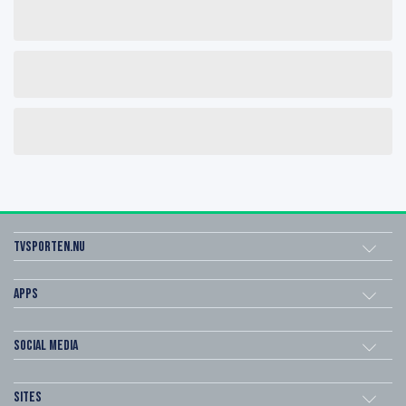
Tvsporten.nu
Apps
Social Media
Sites