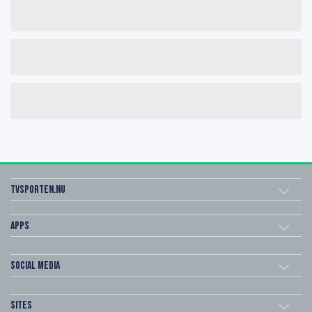
Tvsporten.nu
Apps
Social Media
Sites