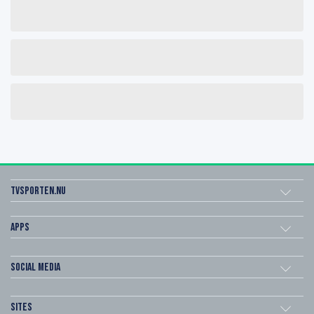
Tvsporten.nu
Apps
Social Media
Sites