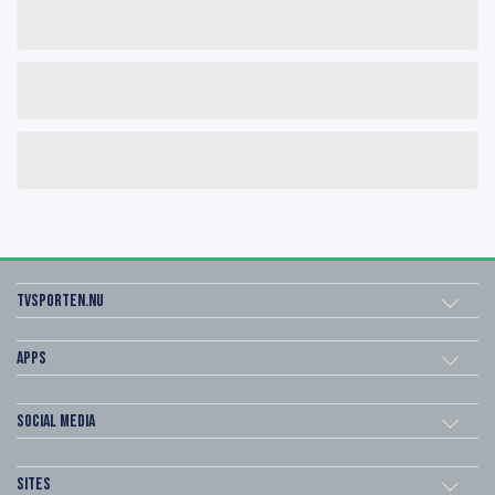
Tvsporten.nu
Apps
Social Media
Sites