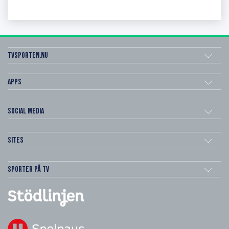
Tvsporten.nu
Apps
Social Media
Sites
Sporter på TV