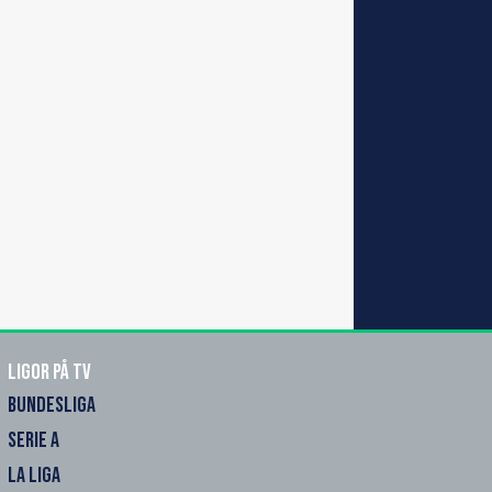
Ligor på TV
BUNDESLIGA
SERIE A
LA LIGA