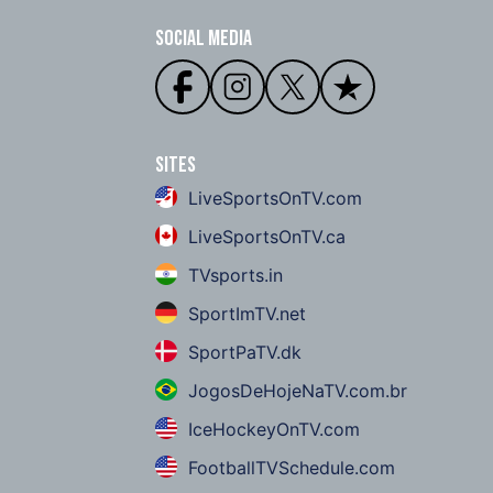
Social Media
Sites
LiveSportsOnTV.com
LiveSportsOnTV.ca
TVsports.in
SportImTV.net
SportPaTV.dk
JogosDeHojeNaTV.com.br
IceHockeyOnTV.com
FootballTVSchedule.com