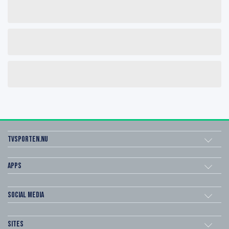
Tvsporten.nu
Apps
Social Media
Sites