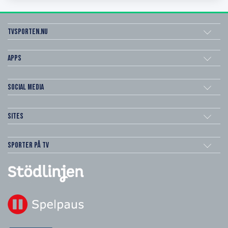
Tvsporten.nu
Apps
Social Media
Sites
Sporter på TV