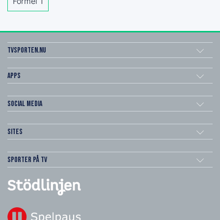
Formel 1
Tvsporten.nu
Apps
Social Media
Sites
Sporter på TV