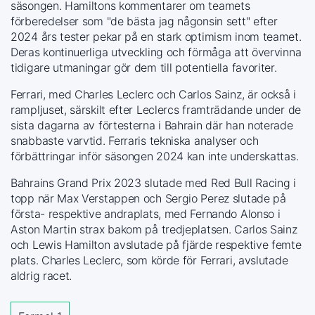
säsongen. Hamiltons kommentarer om teamets
förberedelser som "de bästa jag någonsin sett" efter
2024 års tester pekar på en stark optimism inom teamet.
Deras kontinuerliga utveckling och förmåga att övervinna
tidigare utmaningar gör dem till potentiella favoriter.
Ferrari, med Charles Leclerc och Carlos Sainz, är också i
rampljuset, särskilt efter Leclercs framträdande under de
sista dagarna av förtesterna i Bahrain där han noterade
snabbaste varvtid. Ferraris tekniska analyser och
förbättringar inför säsongen 2024 kan inte underskattas.
Bahrains Grand Prix 2023 slutade med Red Bull Racing i
topp när Max Verstappen och Sergio Perez slutade på
första- respektive andraplats, med Fernando Alonso i
Aston Martin strax bakom på tredjeplatsen. Carlos Sainz
och Lewis Hamilton avslutade på fjärde respektive femte
plats. Charles Leclerc, som körde för Ferrari, avslutade
aldrig racet.