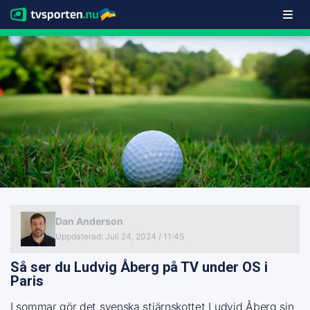
Dan Anderson
Uppdaterad
:
Juli 24, 2024 / 11:45
Så ser du Ludvig Åberg på TV under OS i
Paris
I sommar gör det svenska stjärnskottet Ludvid Åberg sin