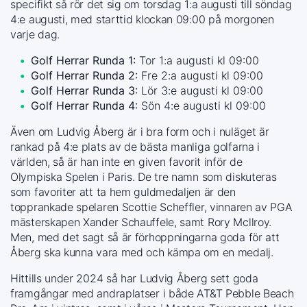
specifikt så rör det sig om torsdag 1:a augusti till söndag
4:e augusti, med starttid klockan 09:00 på morgonen
varje dag.
Golf Herrar Runda 1:
Tor 1:a augusti kl 09:00
Golf Herrar Runda 2:
Fre 2:a augusti kl 09:00
Golf Herrar Runda 3:
Lör 3:e augusti kl 09:00
Golf Herrar Runda 4:
Sön 4:e augusti kl 09:00
Även om Ludvig Åberg är i bra form och i nuläget är
rankad på 4:e plats av de bästa manliga golfarna i
världen, så är han inte en given favorit inför de
Olympiska Spelen i Paris. De tre namn som diskuteras
som favoriter att ta hem guldmedaljen är den
topprankade spelaren Scottie Scheffler, vinnaren av PGA
mästerskapen Xander Schauffele, samt Rory Mcllroy.
Men, med det sagt så är förhoppningarna goda för att
Åberg ska kunna vara med och kämpa om en medalj.
Hittills under 2024 så har Ludvig Åberg sett goda
framgångar med andraplatser i både AT&T Pebble Beach