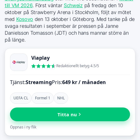
till VM 2026
. Först väntar
Schweiz
på fredag den 10
oktober på Strawberry Arena i Stockholm, följt av mötet
med
Kosovo
den 13 oktober i Göteborg. Med tanke på de
svaga resultaten i september är pressen på Janne
Danielsson Tomasson (JDT) och hans mannar större än
på länge.
Viaplay
Redaktionellt betyg 4.5/5
Tjänst:
Streaming
Pris:
649 kr / månaden
UEFA CL
Formel 1
NHL
Titta nu
Öppnas i ny flik