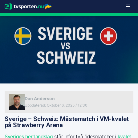
Dan Anderson
Uppdaterad
:
Oktober 6, 2025 / 12:30
Sverige – Schweiz: Måstematch i VM-kvalet
på Strawberry Arena
Sveriges herrlandslag
står inför två ödesmatcher i
kvalet